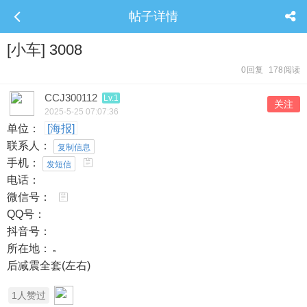
帖子详情
[小车] 3008
0
回复
178
阅读
CCJ300112
Lv.1
关注
2025-5-25 07:07:36
单位：
[海报]
联系人：
复制信息
手机：
发短信
电话：
微信号：
QQ号：
抖音号：
所在地：
后减震全套(左右)
1
人赞过