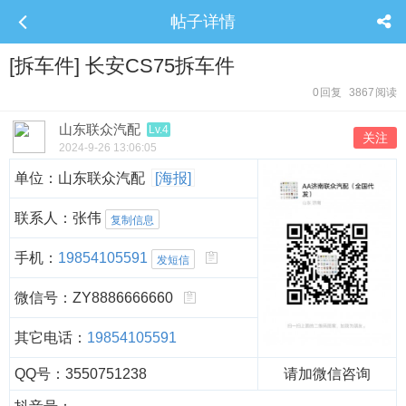
帖子详情
[拆车件] 长安CS75拆车件
0
回复
3867
阅读
山东联众汽配
Lv.4
关注
2024-9-26 13:06:05
单位：山东联众汽配
[海报]
联系人：张伟
复制信息
手机：
19854105591
发短信
微信号：ZY8886666660
其它电话：
19854105591
QQ号：3550751238
请加微信咨询