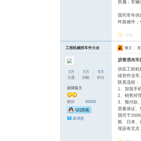
件
所属：车辆类 
我司常年供
件急难件；
回复
工程机械拆车件大全
楼主
|
发
沥青洒布车
总
供应工程机
3万
5万
9万
续管作业车
主题
回帖
积分
联系流程：
超级版主
1、加我手
2、销售经
积分
90683
3、预付款
质量保证、
我司于20
发消息
斯、日本、
站
现设有北京