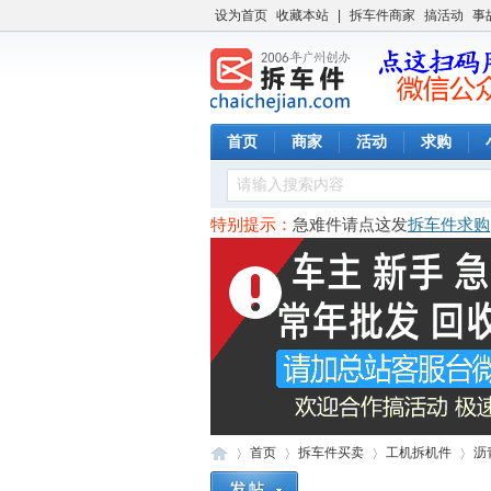
设为首页
收藏本站
|
拆车件商家
搞活动
事
首页
商家
活动
求购
收车拖车队
资讯
特别提示：
急难件请点这发
拆车件求购
首页
拆车件买卖
工机拆机件
沥