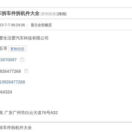
车拆车件拆机件大全
[复制链接]
[海报]
-7-7 08:29:06
|
显示全部楼层
爱生活爱汽车科技有限公司
五哥
复制信息
03070097
26477268
13926477268
64324
东 广东广州市白云大道76号A32
拆车件拆机件大全