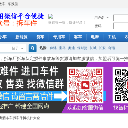
故车
车残值
用户名
微信扫一扫，快捷登录！
密码
小车
新能源
货车
专用车
客车
电摩
工机
热搜:
奔驰
宝马
奥迪
保时捷
长城
长安
奇瑞
帖子
搜
；拆车厂拆车队定损件事故车等货源请加客服微信，加盟后可统一
索
青洒布车拆车件拆机件大全