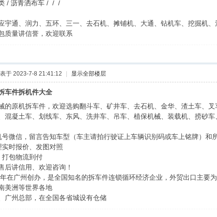
/ 沥青洒布车 / / /
应宇通、润力、五环、三一、去石机、摊铺机、大通、钻机车、挖掘机、
包质量讲信誉，欢迎联系
表于 2023-7-8 21:41:12
|
显示全部楼层
拆车件拆机件大全
械的原机拆车件，欢迎选购翻斗车、矿井车、去石机、金华、渣土车、叉
、混凝土车、划线车、东风、洗井车、吊车、植保机械、装载机、捞砂车
机号微信，留言告知车型（车主请拍行驶证上车辆识别码或车上铭牌）和
理实时报价、发图对照
、打包物流到付
售后讲信用、欢迎咨询！
06年在广州创办，是全国知名的拆车件连锁循环经济企业，外贸出口主要
南美洲等世界各地
、广州总部，在全国各省城设有仓储