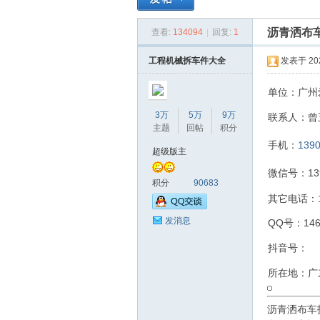
沥青洒布
查看:
134094
|
回复:
1
拆
»
›
›
›
工程机械拆车件大全
发表于 2023
单位：广州
3万
5万
9万
联系人：曾
主题
回帖
积分
手机：
139
超级版主
微信号：139
车
积分
90683
其它电话：
发消息
QQ号：146
抖音号：
所在地：广
沥青洒布车