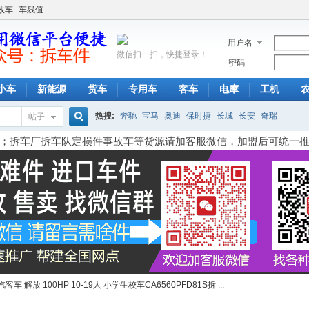
故车
车残值
用户名
微信扫一扫，快捷登录！
密码
小车
新能源
货车
专用车
客车
电摩
工机
热搜:
奔驰
宝马
奥迪
保时捷
长城
长安
奇瑞
帖子
搜
；拆车厂拆车队定损件事故车等货源请加客服微信，加盟后可统一
索
客车 解放 100HP 10-19人 小学生校车CA6560PFD81S拆 ...