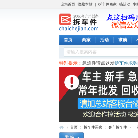
设为首页
收藏本站
|
拆车件商家
搞活动
事
首页
商家
活动
求购
收车拖车队
资讯
特别提示：
急难件请点这发
拆车件求购
首页
拆车件买卖
客车拆车件
一汽