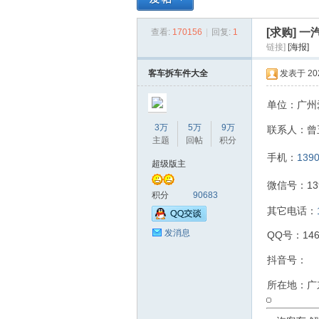
[求购]
一汽
查看:
170156
|
回复:
1
拆
»
›
›
›
链接]
[海报]
客车拆车件大全
发表于 2023
单位：广州
3万
5万
9万
联系人：曾
主题
回帖
积分
手机：
139
超级版主
车
微信号：139
积分
90683
其它电话：
发消息
QQ号：146
抖音号：
所在地：广