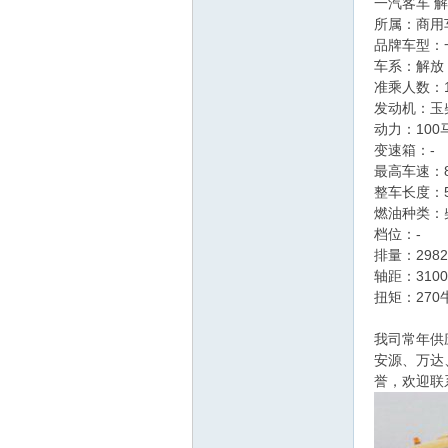
一汽客车 解
件
所属：商用车
品牌车型：一汽
车系：解放
准乘人数：1
发动机：玉柴Y
动力：100
变速箱：-
最高车速：8
整车长度：5
总
燃油种类：
档位：-
排量：2982
轴距：3100
扭矩：270
我司常年供
安源、万达
誉，欢迎联
站