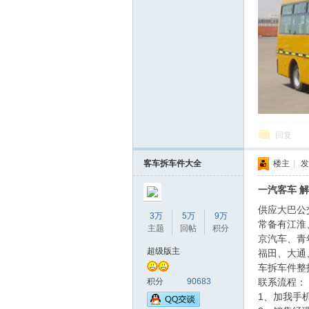
回复
客车拆车件大全
楼主
|
发
一汽客车 解
供应大巴公
3万
5万
9万
常备有江淮
主题
回帖
积分
京汽车、青
超级版主
福田、大通
车拆车件整
积分
90683
联系流程：
1、加我手