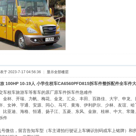
表于 2023-7-17 04:56:36
|
显示全部楼层
放 100HP 10-19人 小学生校车CA6560PFD81S拆车件整拆配件全车件
交车校车旅游车等客车的原厂原车件拆车件急难件
、金杯、开瑞、力帆、梅花、金龙、汇众、丰田、百路佳、大宇、申龙、
年、女神、宇通、安源、同心、马可、黄海、伊利萨尔、少林、友谊、哈
、比亚迪、海格、恒通、扬子江、五菱、东风、金旅、桂林、中大、常隆
拆件
机号微信，留言告知车型（车主请拍行驶证上车辆识别码或车上铭牌）和