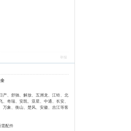
举报
大全
日产、舒驰、解放、五洲龙、江铃、北
飞、奇瑞、安凯、亚星、中通、长安、
、万象、衡山、楚风、安徽、吉江等客
所需配件