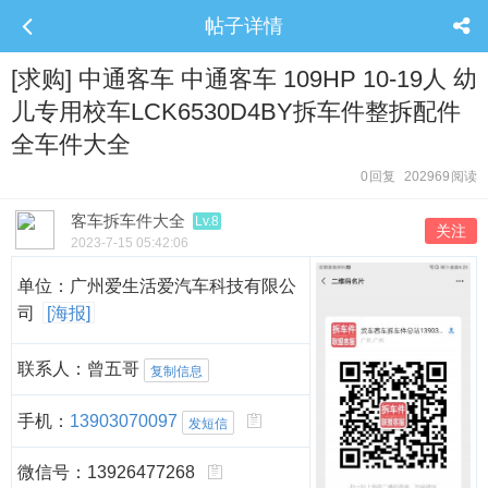
帖子详情
[求购] 中通客车 中通客车 109HP 10-19人 幼
儿专用校车LCK6530D4BY拆车件整拆配件
全车件大全
0
回复
202969
阅读
客车拆车件大全
Lv.8
关注
2023-7-15 05:42:06
单位：广州爱生活爱汽车科技有限公
司
[海报]
联系人：曾五哥
复制信息
手机：
13903070097
发短信
微信号：13926477268