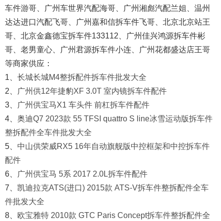
车件游哥、广州车世界汽配海哥、广州湘彪汽配兰姐、温州
达达进口汽配飞哥、广州嘉和信拆车件飞哥、北京北京站王
哥、北京金鑫德宝拆车件133112、广州佳兴鸿源拆车件彬
哥、老男童心、广州君源拆车件小连、广州花都盛达店王哥
等商家供应：
1、
长城长城M4整拆配件拆车件批发大全
2、
广州供12年捷豹XF 3.0T 室内镜拆车件配件
3、
广州供宝马X1 车头件 前杠拆车件配件
4、
奥迪Q7 2023款 55 TFSI quattro S line冰雪运动版拆车件
整拆配件全车件批发大全
5、
中山供荣威RX5 16年自动旗舰版中控框架和中控拆车件
配件
6、
广州供宝马 5系 2017 2.0L拆车件配件
7、
凯迪拉克ATS(进口) 2015款 ATS-V拆车件整拆配件全车
件批发大全
8、
欧宝雅特 2010款 GTC Paris Concept拆车件整拆配件全